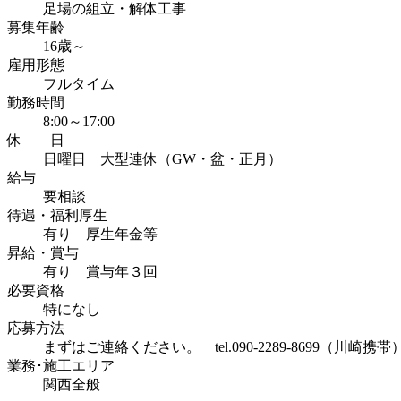
足場の組立・解体工事
募集年齢
16歳～
雇用形態
フルタイム
勤務時間
8:00～17:00
休 日
日曜日 大型連休（GW・盆・正月）
給与
要相談
待遇・福利厚生
有り 厚生年金等
昇給・賞与
有り 賞与年３回
必要資格
特になし
応募方法
まずはご連絡ください。 tel.090-2289-8699（川崎携帯
業務･施工エリア
関西全般